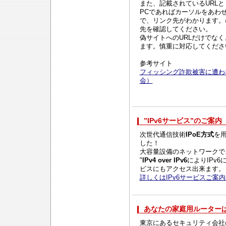
また、記載されているURLと
PCであればカーソルをあわ
で、リンク先がわかります。
先を確認してください。
偽サイトへのURLだけでな
ます。慎重に対応してくださ
参考サイト
フィッシング詐欺被害に遭わ
会）
”IPv6サービス”のご案内（2
次世代通信技術
IPoE方式
を
した！
大容量設備のネットワークで
"
IPv4 over IPv6
によりIPv
ビスにもアクセス出来ます。
詳しくはIPv6サービスご案
あなたの家庭用ルーターは大
東京にあるセキュリティ会社