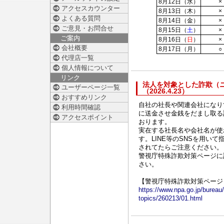
8月12日（水）
×
アクセスカウンター
8月13日（木）
×
よくある質問
8月14日（金）
×
ご意見・お問合せ
8月15日（
土
）
×
ご案内
8月16日（
日
）
×
会社概要
8月17日（月）
○
代理店一覧
個人情報について
リンク
法人を対象とした詐欺（
ユーザーページ一覧
（2026.4.23）
おすすめリンク
自社の社長や関連会社になり
利用時間確認
に送金させ金銭をだまし取る
アクセスポイント
おります。
実在する社長名や会社名が使
す。LINE等のSNSを用い
されてたらご注意ください。
警視庁特殊詐欺対策ページに
さい。
【警視庁特殊詐欺対策ページ
https://www.npa.go.jp/bureau/
topics/260213/01.html