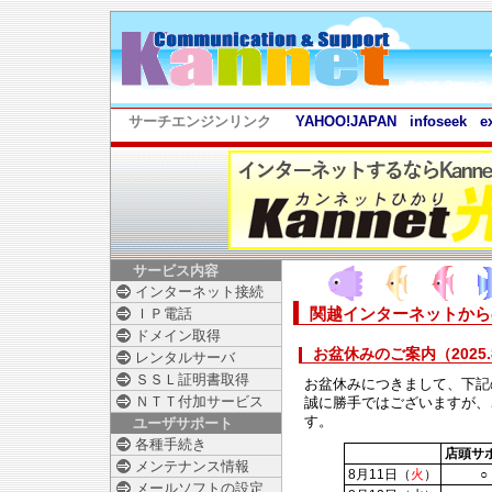
サーチエンジンリンク
YAHOO!JAPAN
infoseek
e
サービス内容
インターネット接続
関越インターネットから
ＩＰ電話
ドメイン取得
お盆休みのご案内（2025.8
レンタルサーバ
ＳＳＬ証明書取得
お盆休みにつきまして、下記
ＮＴＴ付加サービス
誠に勝手ではございますが、
す。
ユーザサポート
各種手続き
店頭サ
メンテナンス情報
8月11日（
火
）
○
メールソフトの設定