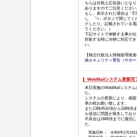
ちらは分類上広告扱いとなり
ありますのでご注意ください
もし、表示された場合は「E
し、「×」ボタンで閉じてく
クしたり、記載されている電
てください。）
下記サイトで体験する事が出
対処する時に冷静に対応でき
い。
【独立行政法人情報処理推進
偽セキュリティ警告（サポー
WebMailシステム更新完了
本日実施のWebMailシステ
た。
システムの更新により、画面
承の程お願い致します。
また13時45分頃から16時頃
ル送信に問題が発生しており
不具合は16時頃までに復旧
た。
実施日時 ：
令和6年2月28日(